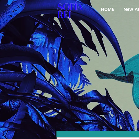
HOME
New P